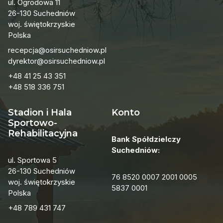
ul. Ogrodowa 11
26-130 Suchedniów
woj. świętokrzyskie
Polska
recepcja@osirsuchedniow.pl
dyrektor@osirsuchedniow.pl
+48 41 25 43 351
+48 518 336 751
Stadion i Hala
Konto
Sportowo-
Rehabilitacyjna
Bank Spółdzielczy
Suchedniów:
ul. Sportowa 5
26-130 Suchedniów
76 8520 0007 2001 0005
woj. świętokrzyskie
5837 0001
Polska
+48 789 431 747